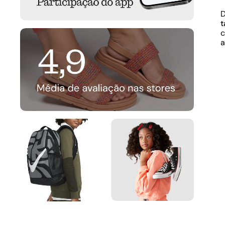
D
t
c
a