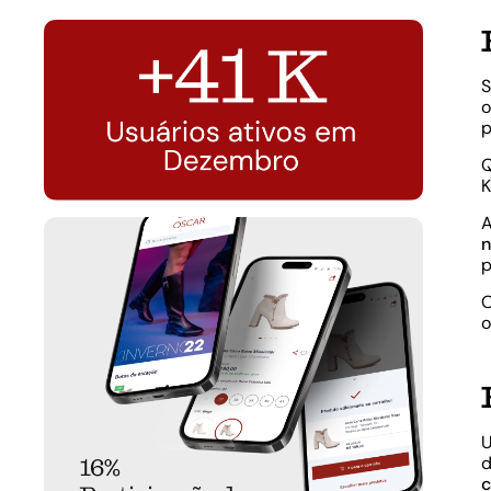
S
o
p
K
A
n
p
O
o
U
d
c