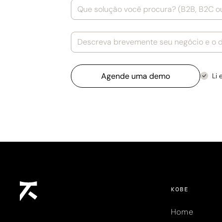
Li 
KOBE
Home