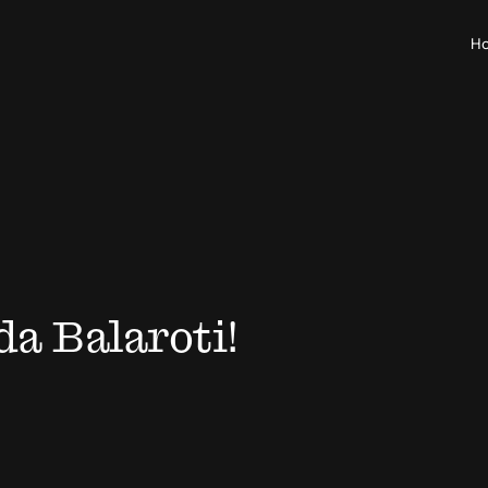
H
da Balaroti!