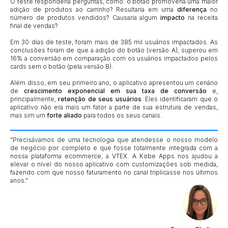
O teste responderia perguntas, como: o botão promoveria uma maior
adição de produtos ao carrinho? Resultaria em uma
diferença
no
número de produtos vendidos? Causaria algum
impacto
na receita
final de vendas?
Em 30 dias de teste, foram mais de 385 mil usuários impactados. As
conclusões foram de que a adição do botão (versão A), superou em
16% a conversão em comparação com os usuários impactados pelos
cards sem o botão (pela versão B).
Além disso, em seu primeiro ano, o aplicativo apresentou um cenário
de
crescimento exponencial em sua taxa de conversão
e,
principalmente,
retenção de seus usuários
. Eles identificaram que o
aplicativo não era mais um fator a parte de sua estrutura de vendas,
mas sim um
forte aliado
para todos os seus canais.
"Precisávamos de uma tecnologia que atendesse o nosso modelo
de negócio por completo e que fosse totalmente integrada com a
nossa plataforma ecommerce, a VTEX. A Kobe Apps nos ajudou a
elevar o nível do nosso aplicativo com customizações sob medida,
fazendo com que nosso faturamento no canal triplicasse nos últimos
anos."