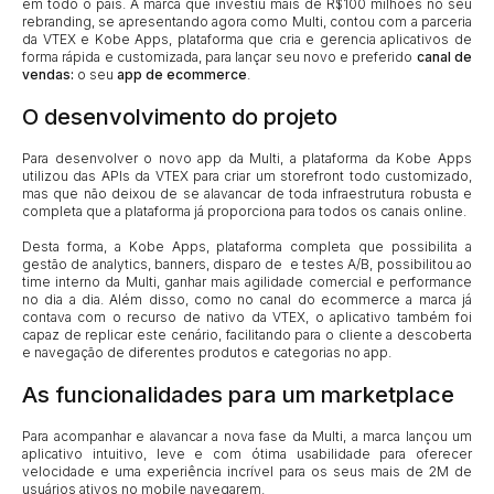
em todo o país. A marca que investiu mais de R$100 milhões no seu
rebranding, se apresentando agora como Multi, contou com a parceria
da VTEX e Kobe Apps, plataforma que cria e gerencia aplicativos de
forma rápida e customizada, para lançar seu novo e preferido
canal de
vendas:
o seu
app de ecommerce
.
O desenvolvimento do projeto
Para desenvolver o novo app da Multi, a plataforma da Kobe Apps
utilizou das APIs da VTEX para criar um storefront todo customizado,
mas que não deixou de se alavancar de toda infraestrutura robusta e
completa que a plataforma já proporciona para todos os canais online.
Desta forma, a Kobe Apps, plataforma completa que possibilita a
gestão de analytics, banners, disparo de e testes A/B, possibilitou ao
time interno da Multi, ganhar mais agilidade comercial e performance
no dia a dia. Além disso, como no canal do ecommerce a marca já
contava com o recurso de nativo da VTEX, o aplicativo também foi
capaz de replicar este cenário, facilitando para o cliente a descoberta
e navegação de diferentes produtos e categorias no app.
As funcionalidades para um marketplace
Para acompanhar e alavancar a nova fase da Multi, a marca lançou um
aplicativo intuitivo, leve e com ótima usabilidade para oferecer
velocidade e uma experiência incrível para os seus mais de 2M de
usuários ativos no mobile navegarem.