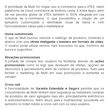
A prioridade da Multi foi migrar seu e-commerce para a VTEX, maior
plataforma de cloud commerce da América Latina. A Kobe Apps, além
de ser parceira global da VTEX, também é 100% integrada em sua
estrutura de e-commerce. O que possibilitou a criação de um
aplicativo customizado à identidade visual da marca e com
funcionalidades ideais para o marketplace:
Home customizada
O app da Multi buscou valorizar o catálogo de produtos, tornando-o
atrativo com uma
vitrine inteligente
e
banners em formato de vídeo
.
O usuário pode utilizar termos mais buscados no app, histórico de
busca e sugestões.
Ativações promocionais
A jornada de compra dos usuários foi facilitada, através de
ações
promocionais
como as tags que destacam de ofertas, opções de
descontos e parcelamento, além de combos de produtos. Tudo para
facilitar o marketing da Multi em suas promoções e aumentar as
vendas!
Cross-sell
A funcionalidade de
Garantia Estendida e Seguro
permite que os
consumidores da Multi tenham mais segurança ao realizarem compras
de produtos de valor agregado mais alto, principalmente eletrônicos
e eletrodomésticos. Além disso, para a multinacional, possibilita um
aumento no ticket médio e cross-sell com os seus usuários.